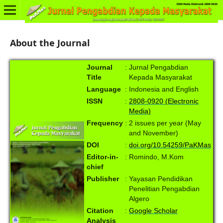
About the Journal
Journal
:
Jurnal Pengabdian
Title
Kepada Masyarakat
Language
:
Indonesia and English
ISSN
:
2808-0920 (Electronic
Media)
Frequency
:
2 issues per year (May
and November)
DOI
:
doi.org/10.54259/PaKMas
Editor-in-
:
Romindo, M.Kom
chief
Publisher
:
Yayasan Pendidikan
Penelitian Pengabdian
Algero
Citation
:
Google Scholar
Analysis