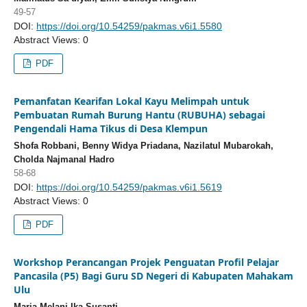
49-57
DOI:
https://doi.org/10.54259/pakmas.v6i1.5580
Abstract Views: 0
PDF
Pemanfatan Kearifan Lokal Kayu Melimpah untuk
Pembuatan Rumah Burung Hantu (RUBUHA) sebagai
Pengendali Hama Tikus di Desa Klempun
Shofa Robbani, Benny Widya Priadana, Nazilatul Mubarokah,
Cholda Najmanal Hadro
58-68
DOI:
https://doi.org/10.54259/pakmas.v6i1.5619
Abstract Views: 0
PDF
Workshop Perancangan Projek Penguatan Profil Pelajar
Pancasila (P5) Bagi Guru SD Negeri di Kabupaten Mahakam
Ulu
Maria Melani Ika Susanti