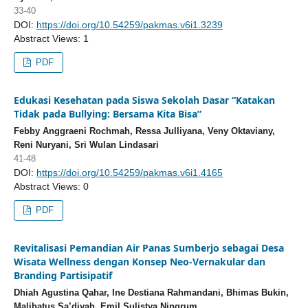
33-40
DOI:
https://doi.org/10.54259/pakmas.v6i1.3239
Abstract Views: 1
PDF
Edukasi Kesehatan pada Siswa Sekolah Dasar “Katakan
Tidak pada Bullying: Bersama Kita Bisa”
Febby Anggraeni Rochmah, Ressa Julliyana, Veny Oktaviany,
Reni Nuryani, Sri Wulan Lindasari
41-48
DOI:
https://doi.org/10.54259/pakmas.v6i1.4165
Abstract Views: 0
PDF
Revitalisasi Pemandian Air Panas Sumberjo sebagai Desa
Wisata Wellness dengan Konsep Neo-Vernakular dan
Branding Partisipatif
Dhiah Agustina Qahar, Ine Destiana Rahmandani, Bhimas Bukin,
Malihatus Sa’diyah, Emil Sulistya Ningrum